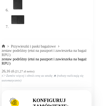
Przywieszki i paski bagażowe
Strona
zestaw podróżny (etui na paszport i zawieszeka na bagaż
główna
RPU)
zestaw podróżny (etui na paszport i zawieszeka na bagaż
RPU)
26,16
zł
(
21,27
zł
netto)
👉 Zamów więcej i obniż cenę za sztukę 🔥 (rabaty naliczają się
automatycznie)
KONFIGURUJ