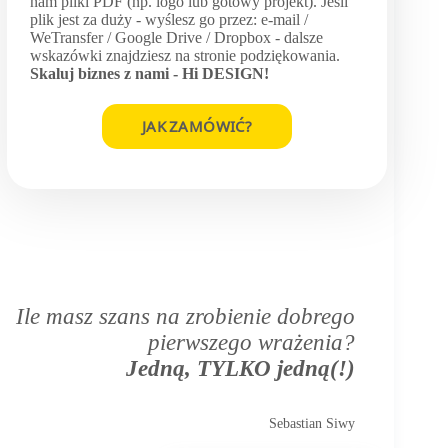
nam pliki PDF (np. logo lub gotowy projekt). Jeśli
plik jest za duży - wyślesz go przez: e-mail /
WeTransfer / Google Drive / Dropbox - dalsze
wskazówki znajdziesz na stronie podziękowania.
Skaluj biznes z nami -
Hi DESIGN
!
JAK ZAMÓWIĆ?
Ile masz szans na zrobienie dobrego
pierwszego wrażenia?
Jedną, TYLKO jedną(!)
Sebastian Siwy