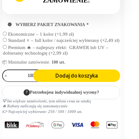
ZAMÓWIENIE:
🟡 WYBIERZ PAKIET ZNAKOWANIA
*
Ekonomiczne – 1 kolor
(+
1,99
zł
)
Standard ⭐ – full kolor / najcześciej wybierany
(+
2,49
zł
)
Premium 🔥 – najlepszy efekt: GRAWER lub UV –
dobieramy technologię
(+
2,99
zł
)
📦 Minimalne zamówienie:
100 szt.
ilość
Dodaj do koszyka
zestaw
podróżny
(etui
?
Potrzebujesz indywidualnej wyceny?
na
paszport
💡 Im większe zamówienie, tym niższa cena za sztukę
i
🔥 Rabaty naliczają się automatycznie
zawieszeka
👉 Najczęściej wybierane: 250 / 500 / 1000 szt.
na
bagaż
RPU)