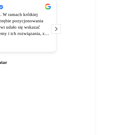
. W ramach krótkiej
Bardzo dobra obsługa od wysokiej 
brębie pozycjonowania
materiałów po wsparcie merytorycz
wi udało się wskazać
po szybki czas realizacji- dziękuje i
my i ich rozwiązania, za
polecam!
tycznie dużo lepsze
polecam!
atar
Agnieszka Orłowska