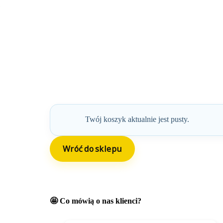
Przejdź
do
treści
Twój koszyk aktualnie jest pusty.
Wróć do sklepu
🤩 Co mówią o nas klienci?