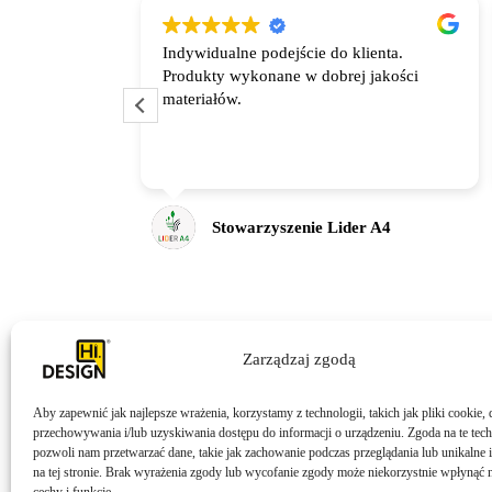
lecam
Indywidualne podejście do klienta.
ign. Od samego
Produkty wykonane w dobrej jakości
iczyć na
materiałów.
angażowanie,
wietną
worzenia
o przebiega
liwość oraz
Stowarzyszenie Lider A4
i Hi Design
który jest nie
funkcjonalny i
u. Jeśli ktoś
worzenia sklepu
ie polecam Hi
Zarządzaj zgodą
Aby zapewnić jak najlepsze wrażenia, korzystamy z technologii, takich jak pliki cookie, 
przechowywania i/lub uzyskiwania dostępu do informacji o urządzeniu. Zgoda na te tec
pozwoli nam przetwarzać dane, takie jak zachowanie podczas przeglądania lub unikalne i
na tej stronie. Brak wyrażenia zgody lub wycofanie zgody może niekorzystnie wpłynąć n