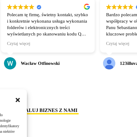
Polecam tę firmę, świetny kontakt, szybko
Bardzo polecam
i konkretnie wykonana usługa wykonania
współpracy w o
folderów i elektronicznych treści
Panu Sebastiano
wyświetlanych po skanowaniu kodu QR.
kluczowe proble
Wszystko dostosowane do potrzeb klienta.
czym poszły fak
Czytaj więcej
Czytaj więcej
wyniki - także 
Wacław Otfinowski
123illuv
SKALUJ BIZNES Z NAMI
do
hnologie
dentyfikatory
a niektóre