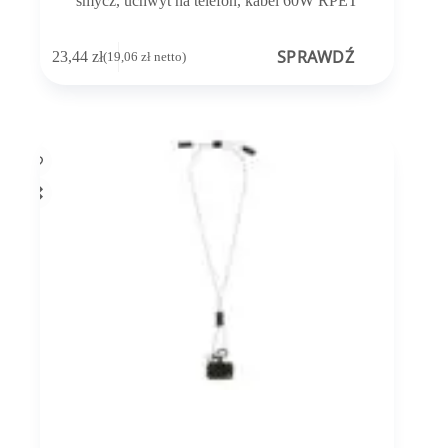
smycz, uchwyt na telefon, kabel 60W RPET
SPRAWDŹ
23,44
zł
(
19,06
zł
netto)