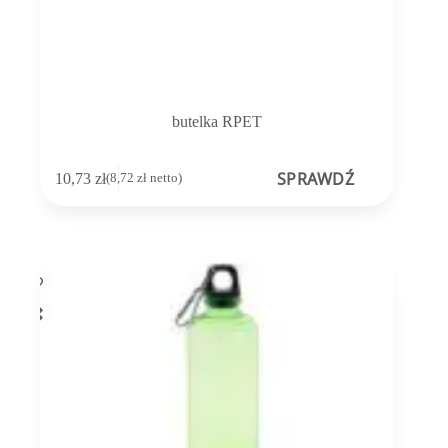
butelka RPET
SPRAWDŹ
10,73
zł
(
8,72
zł
netto)