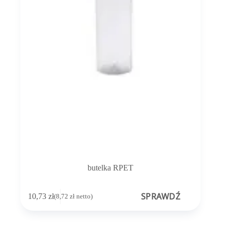
butelka RPET
SPRAWDŹ
10,73
zł
(
8,72
zł
netto)