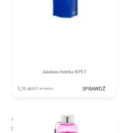
składana butelka RPET
SPRAWDŹ
5,70
zł
(
4,63
zł
netto)