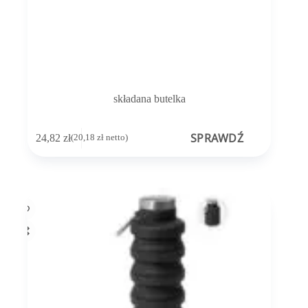
składana butelka
SPRAWDŹ
24,82
zł
(
20,18
zł
netto)