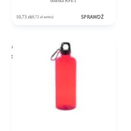
butelka RPET
SPRAWDŹ
10,73
zł
(
8,72
zł
netto)