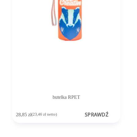
butelka RPET
SPRAWDŹ
28,85
zł
(
23,46
zł
netto)