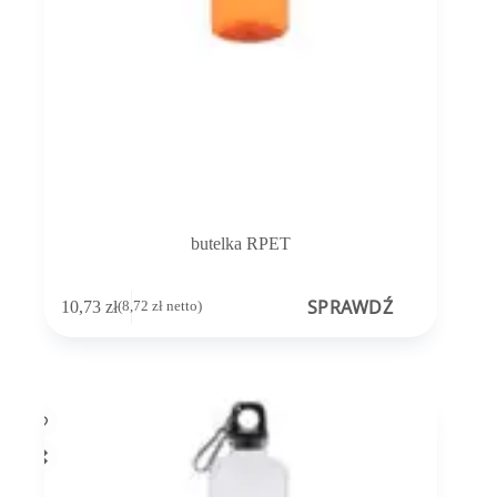
butelka RPET
SPRAWDŹ
10,73
zł
(
8,72
zł
netto)