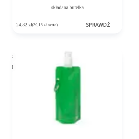
składana butelka
SPRAWDŹ
24,82
zł
(
20,18
zł
netto)