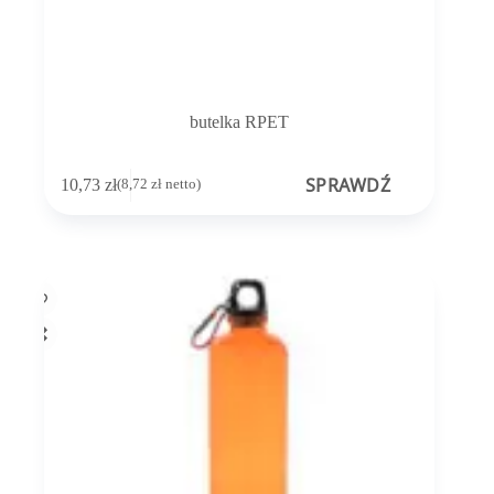
butelka RPET
SPRAWDŹ
10,73
zł
(
8,72
zł
netto)