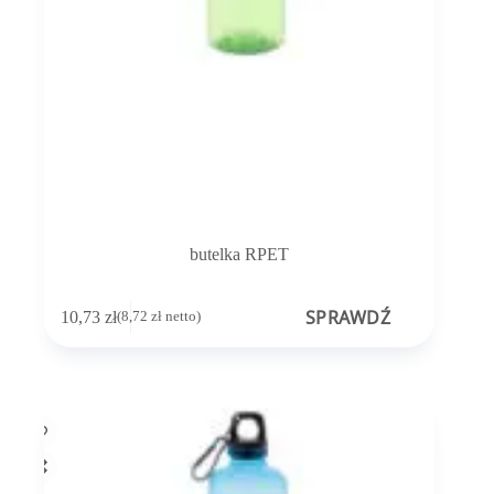
butelka RPET
SPRAWDŹ
10,73
zł
(
8,72
zł
netto)