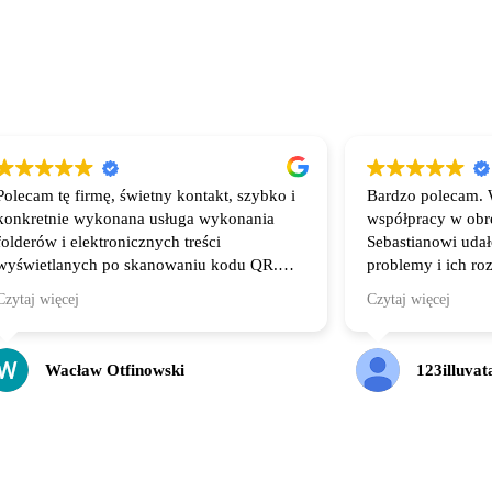
Polecam tę firmę, świetny kontakt, szybko i
Bardzo polecam. 
konkretnie wykonana usługa wykonania
współpracy w obr
folderów i elektronicznych treści
Sebastianowi uda
wyświetlanych po skanowaniu kodu QR.
problemy i ich ro
Wszystko dostosowane do potrzeb klienta.
faktycznie dużo l
Czytaj więcej
Czytaj więcej
polecam!
Wacław Otfinowski
123illuvat