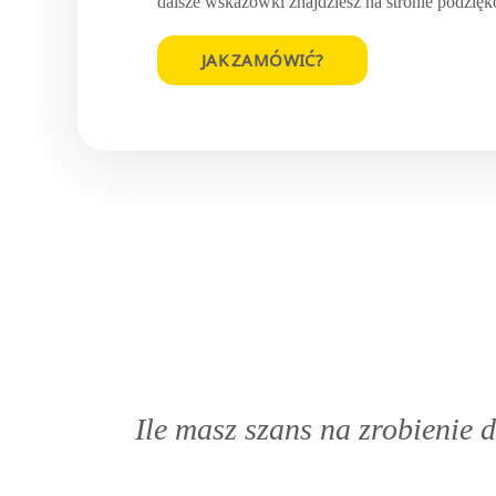
dalsze wskazówki znajdziesz na stronie podzię
JAK ZAMÓWIĆ?
Ile masz szans na zrobienie