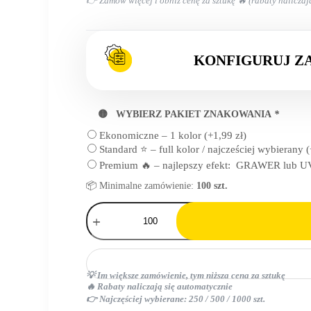
👉 Zamów więcej i obniż cenę za sztukę 🔥 (rabaty naliczaj
KONFIGURUJ Z
🟡 WYBIERZ PAKIET ZNAKOWANIA
*
Ekonomiczne – 1 kolor
(+
1,99
zł
)
Standard ⭐ – full kolor / najcześciej wybierany
(
Premium 🔥 – najlepszy efekt: GRAWER lub UV
📦 Minimalne zamówienie:
100 szt.
ilość
torba
składana
RPET
💡 Im większe zamówienie, tym niższa cena za sztukę
🔥 Rabaty naliczają się automatycznie
👉 Najczęściej wybierane: 250 / 500 / 1000 szt.