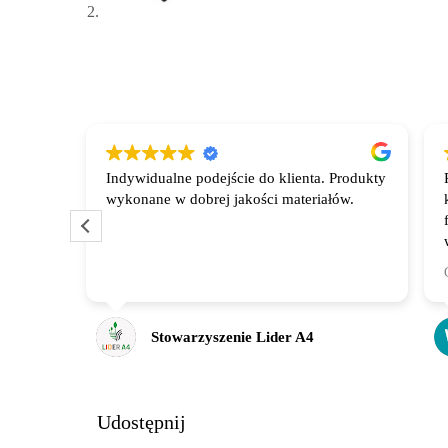
Indywidualne podejście do klienta. Produkty
amego
wykonane w dobrej jakości materiałów.
nie,
 mojego
wnie.
 o
Stowarzyszenie Lider A4
e butik
tyczny,
ny w
lnej
Udostępnij
owego,