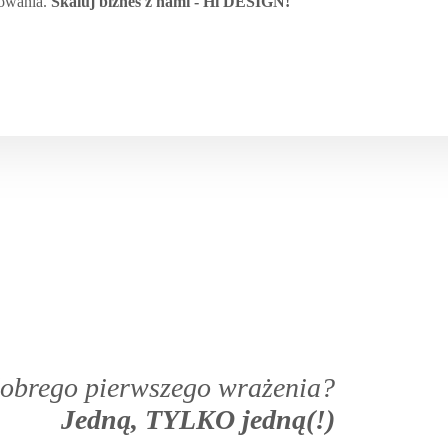
kowania.
Skaluj biznes z nami -
Hi DESIGN
!
 dobrego pierwszego wrażenia?
Jedną, TYLKO jedną(!)