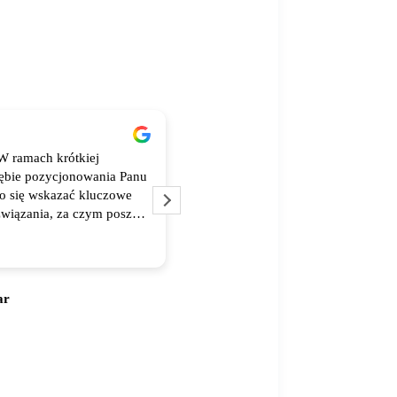
W ramach krótkiej
Bardzo dobra obsługa od wysokiej 
ębie pozycjonowania Panu
materiałów po wsparcie merytorycz
ło się wskazać kluczowe
szybki czas realizacji- dziękuje i p
związania, za czym poszły
epsze wyniki - także
ar
Agnieszka Orłowska