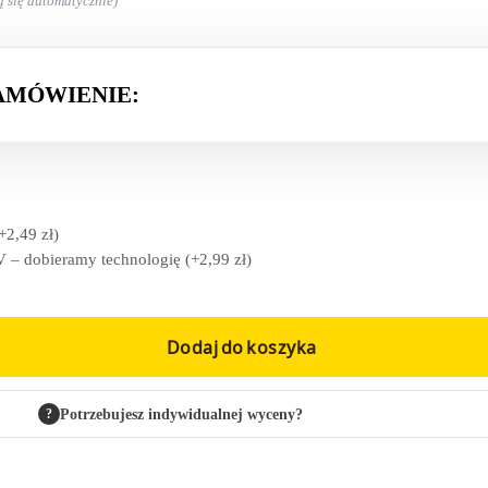
ą się automatycznie)
AMÓWIENIE:
+
2,49
zł
)
 – dobieramy technologię
(+
2,99
zł
)
Dodaj do koszyka
?
Potrzebujesz indywidualnej wyceny?