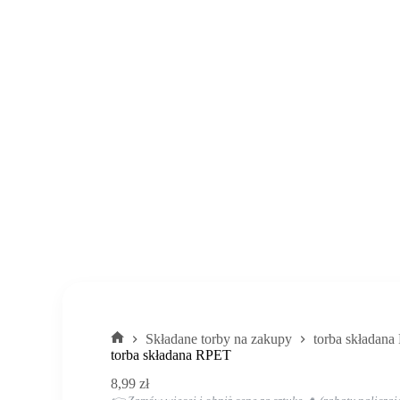
Składane torby na zakupy
torba składan
Strona
torba składana RPET
główna
8,99
zł