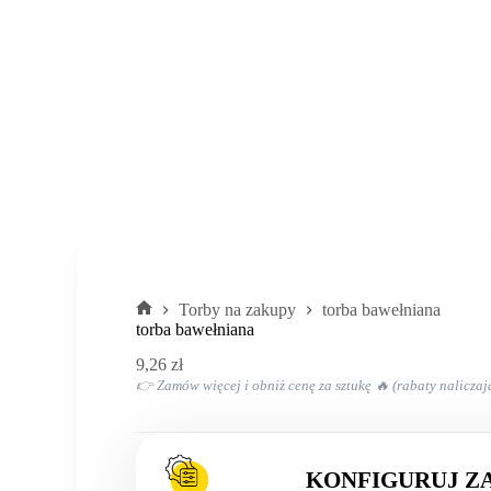
Torby na zakupy
torba bawełniana
Strona
torba bawełniana
główna
9,26
zł
👉 Zamów więcej i obniż cenę za sztukę 🔥 (rabaty naliczaj
KONFIGURUJ Z