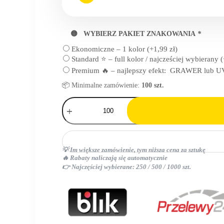
🟡 WYBIERZ PAKIET ZNAKOWANIA
*
Ekonomiczne – 1 kolor
(+
1,99
zł
)
Standard ⭐ – full kolor / najcześciej wybierany
(
Premium 🔥 – najlepszy efekt: GRAWER lub UV
📦 Minimalne zamówienie:
100 szt.
ilość
torba
bawełniana
💡 Im większe zamówienie, tym niższa cena za sztukę
🔥 Rabaty naliczają się automatycznie
👉 Najczęściej wybierane: 250 / 500 / 1000 szt.