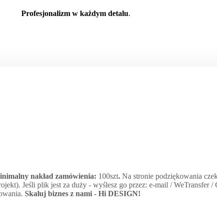
Profesjonalizm w każdym detalu
.
minimalny nakład zamówienia:
100szt
.
Na stronie podziękowania czek
jekt). Jeśli plik jest za duży - wyślesz go przez: e-mail / WeTransfer 
kowania.
Skaluj biznes z nami -
Hi DESIGN
!