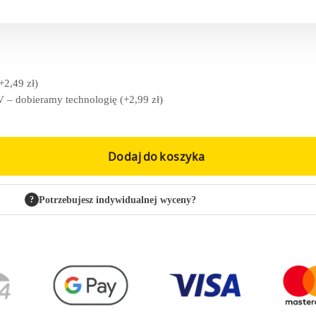
+
2,49
zł
)
 – dobieramy technologię
(+
2,99
zł
)
Dodaj do koszyka
?
Potrzebujesz indywidualnej wyceny?