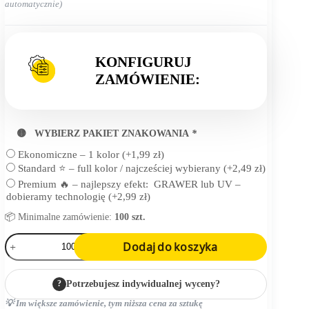
automatycznie)
KONFIGURUJ
ZAMÓWIENIE:
🟡 WYBIERZ PAKIET ZNAKOWANIA
*
Ekonomiczne – 1 kolor
(+
1,99
zł
)
Standard ⭐ – full kolor / najcześciej wybierany
(+
2,49
zł
)
Premium 🔥 – najlepszy efekt: GRAWER lub UV –
dobieramy technologię
(+
2,99
zł
)
📦 Minimalne zamówienie:
100 szt.
ilość
Dodaj do koszyka
świąteczna
świeczka,
gwiazda
?
Potrzebujesz indywidualnej wyceny?
💡 Im większe zamówienie, tym niższa cena za sztukę