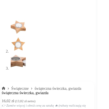
Świąteczne
świąteczna świeczka, gwiazda
Strona
świąteczna świeczka, gwiazda
główna
16,02
zł
(
13,02
zł
netto)
👉 Zamów więcej i obniż cenę za sztukę 🔥 (rabaty naliczają się