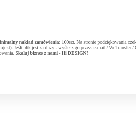
minimalny nakład zamówienia:
100szt
.
Na stronie podziękowania czek
jekt). Jeśli plik jest za duży - wyślesz go przez: e-mail / WeTransfer 
kowania.
Skaluj biznes z nami -
Hi DESIGN
!