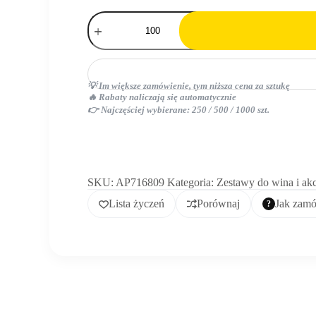
ilość
pudełko
prezentowe
na
wino
wykonywane
💡 Im większe zamówienie, tym niższa cena za sztukę
na
🔥 Rabaty naliczają się automatycznie
zamówienie
👉 Najczęściej wybierane: 250 / 500 / 1000 szt.
SKU:
AP716809
Kategoria:
Zestawy do wina i akc
Lista życzeń
Porównaj
Jak zam