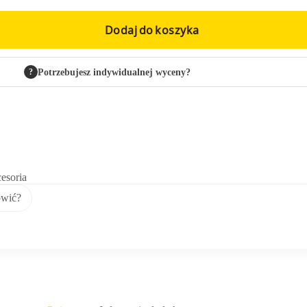
Dodaj do koszyka
?
Potrzebujesz indywidualnej wyceny?
esoria
ówić?