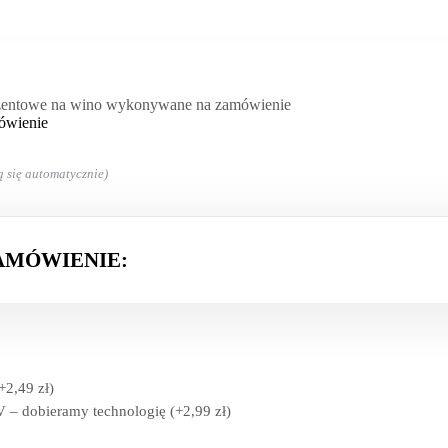
zentowe na wino wykonywane na zamówienie
ówienie
ą się automatycznie)
AMÓWIENIE:
+
2,49
zł
)
 – dobieramy technologię
(+
2,99
zł
)