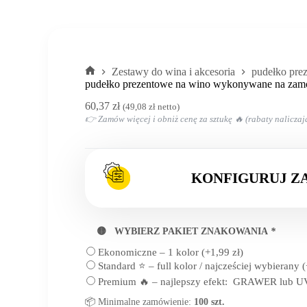
Zestawy do wina i akcesoria
pudełko pre
Strona
pudełko prezentowe na wino wykonywane na zam
główna
60,37
zł
(
49,08
zł
netto)
👉 Zamów więcej i obniż cenę za sztukę 🔥 (rabaty naliczaj
KONFIGURUJ Z
🟡 WYBIERZ PAKIET ZNAKOWANIA
*
Ekonomiczne – 1 kolor
(+
1,99
zł
)
Standard ⭐ – full kolor / najcześciej wybierany
(
Premium 🔥 – najlepszy efekt: GRAWER lub UV
📦 Minimalne zamówienie:
100 szt.