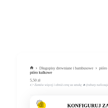
Długopisy drewniane i bambusowe
pióro
Strona
pióro kulkowe
główna
5,50
zł
👉 Zamów więcej i obniż cenę za sztukę 🔥 (rabaty naliczaj
KONFIGURUJ Z