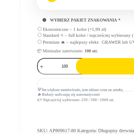
🟡 WYBIERZ PAKIET ZNAKOWANIA
*
Ekonomiczne – 1 kolor
(+
1,99
zł
)
Standard ⭐ – full kolor / najcześciej wybierany
(
Premium 🔥 – najlepszy efekt: GRAWER lub UV
📦 Minimalne zamówienie:
100 szt.
ilość
pióro
kulkowe
💡 Im większe zamówienie, tym niższa cena za sztukę
🔥 Rabaty naliczają się automatycznie
👉 Najczęściej wybierane: 250 / 500 / 1000 szt.
SKU:
AP809617-80
Kategoria:
Długopisy drewni