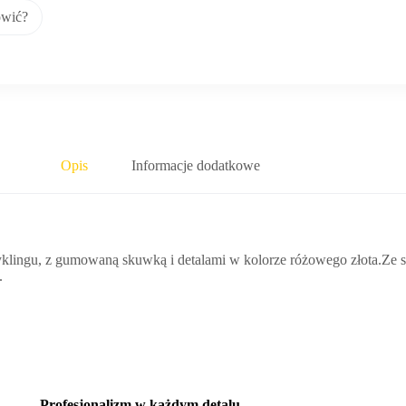
ówić?
Opis
Informacje dodatkowe
klingu, z gumowaną skuwką i detalami w kolorze różowego złota.Ze 
.
Profesjonalizm w każdym detalu
.