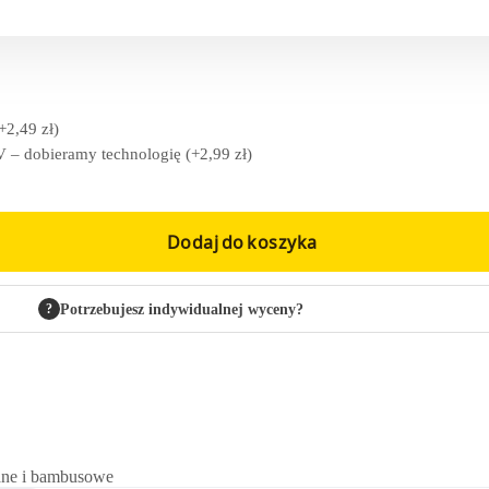
+
2,49
zł
)
 – dobieramy technologię
(+
2,99
zł
)
Dodaj do koszyka
?
Potrzebujesz indywidualnej wyceny?
ane i bambusowe