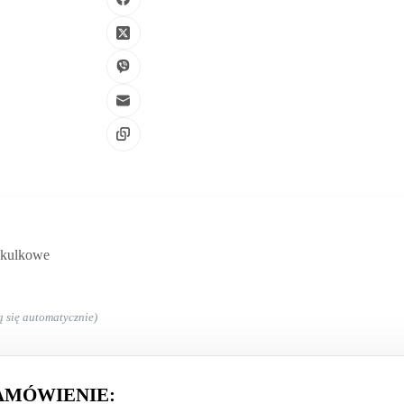
 kulkowe
ą się automatycznie)
AMÓWIENIE: