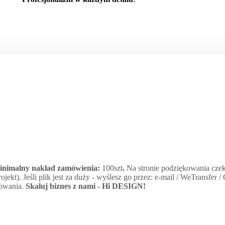
minimalny nakład zamówienia:
100szt
.
Na stronie podziękowania czek
jekt). Jeśli plik jest za duży - wyślesz go przez: e-mail / WeTransfer 
kowania.
Skaluj biznes z nami -
Hi DESIGN
!