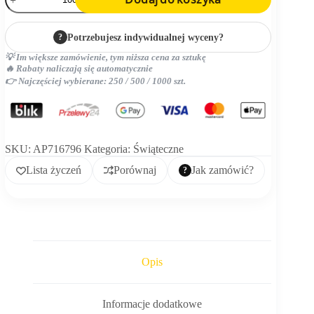
personalizowana
smycz
RPET
?
Potrzebujesz indywidualnej wyceny?
z
uchwytem
💡 Im większe zamówienie, tym niższa cena za sztukę
na
🔥 Rabaty naliczają się automatycznie
telefon
👉 Najczęściej wybierane: 250 / 500 / 1000 szt.
SKU:
AP716796
Kategoria:
Świąteczne
Lista życzeń
Porównaj
Jak zamówić?
Opis
Informacje dodatkowe