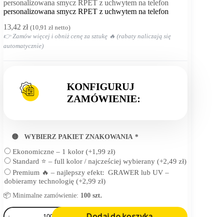
Strona
personalizowana smycz RPET z uchwytem na telefon
główna
personalizowana smycz RPET z uchwytem na telefon
13,42
zł
(
10,91
zł
netto)
👉 Zamów więcej i obniż cenę za sztukę 🔥 (rabaty naliczają się
automatycznie)
KONFIGURUJ
ZAMÓWIENIE:
🟡 WYBIERZ PAKIET ZNAKOWANIA
*
Ekonomiczne – 1 kolor
(+
1,99
zł
)
Standard ⭐ – full kolor / najcześciej wybierany
(+
2,49
zł
)
Premium 🔥 – najlepszy efekt: GRAWER lub UV –
dobieramy technologię
(+
2,99
zł
)
📦 Minimalne zamówienie:
100 szt.
ilość
Dodaj do koszyka