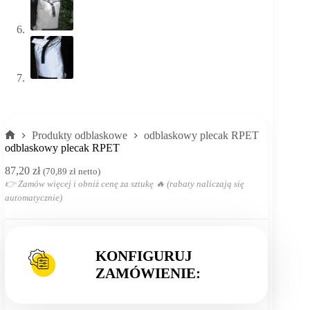
Produkty odblaskowe
odblaskowy plecak RPET
Strona
odblaskowy plecak RPET
główna
87,20
zł
(
70,89
zł
netto)
👉 Zamów więcej i obniż cenę za sztukę 🔥 (rabaty naliczają się
automatycznie)
KONFIGURUJ
ZAMÓWIENIE: