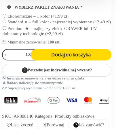
🟡 WYBIERZ PAKIET ZNAKOWANIA
*
Ekonomiczne – 1 kolor
(+
1,99
zł
)
Standard ⭐ – full kolor / najcześciej wybierany
(+
2,49
zł
)
Premium 🔥 – najlepszy efekt: GRAWER lub UV –
dobieramy technologię
(+
2,99
zł
)
📦 Minimalne zamówienie:
100 szt.
ilość
Dodaj do koszyka
odblaskowy
plecak
RPET
?
Potrzebujesz indywidualnej wyceny?
💡 Im większe zamówienie, tym niższa cena za sztukę
🔥 Rabaty naliczają się automatycznie
👉 Najczęściej wybierane: 250 / 500 / 1000 szt.
SKU:
AP808140
Kategoria:
Produkty odblaskowe
Lista życzeń
Porównaj
Jak zamówić?