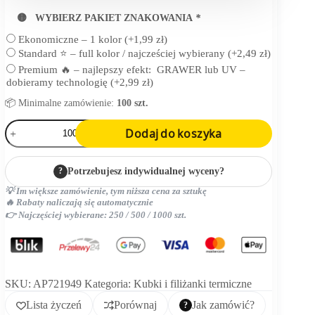
🟡 WYBIERZ PAKIET ZNAKOWANIA
*
Ekonomiczne – 1 kolor
(+
1,99
zł
)
Standard ⭐ – full kolor / najcześciej wybierany
(+
2,49
zł
)
Premium 🔥 – najlepszy efekt: GRAWER lub UV –
dobieramy technologię
(+
2,99
zł
)
📦 Minimalne zamówienie:
100 szt.
ilość
Dodaj do koszyka
kubek
termiczny
?
Potrzebujesz indywidualnej wyceny?
💡 Im większe zamówienie, tym niższa cena za sztukę
🔥 Rabaty naliczają się automatycznie
👉 Najczęściej wybierane: 250 / 500 / 1000 szt.
SKU:
AP721949
Kategoria:
Kubki i filiżanki termiczne
Lista życzeń
Porównaj
Jak zamówić?