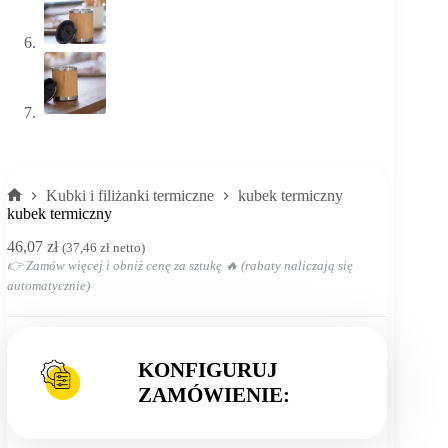
Kubki i filiżanki termiczne
kubek termiczny
Strona
kubek termiczny
główna
46,07
zł
(
37,46
zł
netto)
👉 Zamów więcej i obniż cenę za sztukę 🔥 (rabaty naliczają się
automatycznie)
KONFIGURUJ
ZAMÓWIENIE: