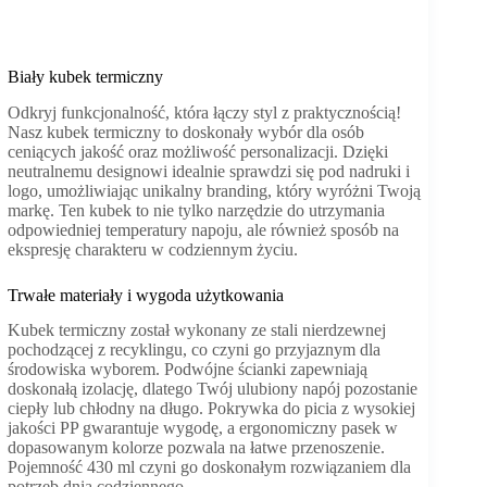
Biały kubek termiczny
Odkryj funkcjonalność, która łączy styl z praktycznością!
Nasz kubek termiczny to doskonały wybór dla osób
ceniących jakość oraz możliwość personalizacji. Dzięki
neutralnemu designowi idealnie sprawdzi się pod nadruki i
logo, umożliwiając unikalny branding, który wyróżni Twoją
markę. Ten kubek to nie tylko narzędzie do utrzymania
odpowiedniej temperatury napoju, ale również sposób na
ekspresję charakteru w codziennym życiu.
Trwałe materiały i wygoda użytkowania
Kubek termiczny został wykonany ze stali nierdzewnej
pochodzącej z recyklingu, co czyni go przyjaznym dla
środowiska wyborem. Podwójne ścianki zapewniają
doskonałą izolację, dlatego Twój ulubiony napój pozostanie
ciepły lub chłodny na długo. Pokrywka do picia z wysokiej
jakości PP gwarantuje wygodę, a ergonomiczny pasek w
dopasowanym kolorze pozwala na łatwe przenoszenie.
Pojemność 430 ml czyni go doskonałym rozwiązaniem dla
potrzeb dnia codziennego.