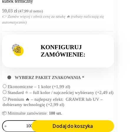
Strona
kubek termiczny
główna
59,03
zł
(
47,99
zł
netto)
👉 Zamów więcej i obniż cenę za sztukę 🔥 (rabaty naliczają się
automatycznie)
KONFIGURUJ
ZAMÓWIENIE:
🟡 WYBIERZ PAKIET ZNAKOWANIA
*
Ekonomiczne – 1 kolor
(+
1,99
zł
)
Standard ⭐ – full kolor / najcześciej wybierany
(+
2,49
zł
)
Premium 🔥 – najlepszy efekt: GRAWER lub UV –
dobieramy technologię
(+
2,99
zł
)
📦 Minimalne zamówienie:
100 szt.
ilość
Dodaj do koszyka
kubek