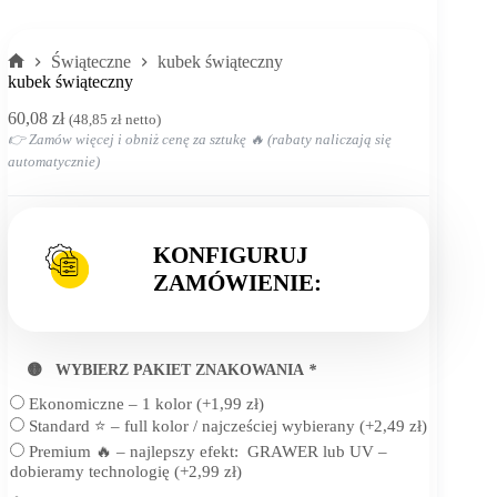
Świąteczne
kubek świąteczny
Strona
kubek świąteczny
główna
60,08
zł
(
48,85
zł
netto)
👉 Zamów więcej i obniż cenę za sztukę 🔥 (rabaty naliczają się
automatycznie)
KONFIGURUJ
ZAMÓWIENIE:
🟡 WYBIERZ PAKIET ZNAKOWANIA
*
Ekonomiczne – 1 kolor
(+
1,99
zł
)
Standard ⭐ – full kolor / najcześciej wybierany
(+
2,49
zł
)
Premium 🔥 – najlepszy efekt: GRAWER lub UV –
dobieramy technologię
(+
2,99
zł
)