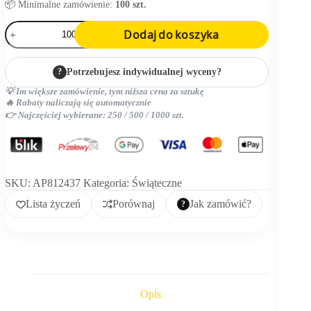
📦 Minimalne zamówienie:
100 szt.
ilość
Dodaj do koszyka
kubek
świąteczny
?
Potrzebujesz indywidualnej wyceny?
💡 Im większe zamówienie, tym niższa cena za sztukę
🔥 Rabaty naliczają się automatycznie
👉 Najczęściej wybierane: 250 / 500 / 1000 szt.
SKU:
AP812437
Kategoria:
Świąteczne
Lista życzeń
Porównaj
Jak zamówić?
Opis