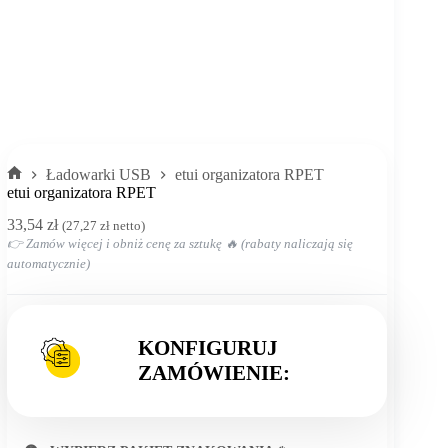
Ładowarki USB
etui organizatora RPET
Strona
etui organizatora RPET
główna
33,54
zł
(
27,27
zł
netto)
👉 Zamów więcej i obniż cenę za sztukę 🔥 (rabaty naliczają się
automatycznie)
KONFIGURUJ
ZAMÓWIENIE: