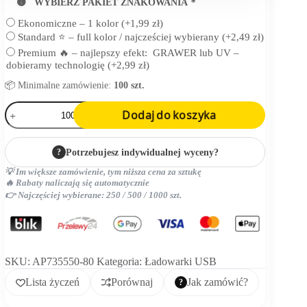
🟡 WYBIERZ PAKIET ZNAKOWANIA
*
Ekonomiczne – 1 kolor
(+
1,99
zł
)
Standard ⭐ – full kolor / najcześciej wybierany
(+
2,49
zł
)
Premium 🔥 – najlepszy efekt: GRAWER lub UV –
dobieramy technologię
(+
2,99
zł
)
📦 Minimalne zamówienie:
100 szt.
ilość
Dodaj do koszyka
etui
organizatora
RPET
?
Potrzebujesz indywidualnej wyceny?
💡 Im większe zamówienie, tym niższa cena za sztukę
🔥 Rabaty naliczają się automatycznie
👉 Najczęściej wybierane: 250 / 500 / 1000 szt.
SKU:
AP735550-80
Kategoria:
Ładowarki USB
Lista życzeń
Porównaj
Jak zamówić?