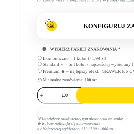
👉 Zamów więcej i obniż cenę za sztukę 🔥 (rabaty naliczaj
KONFIGURUJ Z
🟡 WYBIERZ PAKIET ZNAKOWANIA
*
Ekonomiczne – 1 kolor
(+
1,99
zł
)
Standard ⭐ – full kolor / najcześciej wybierany
(
Premium 🔥 – najlepszy efekt: GRAWER lub UV
📦 Minimalne zamówienie:
100 szt.
ilość
Etui
na
okulary
przeciwsłoneczne
RPET
💡 Im większe zamówienie, tym niższa cena za sztukę
🔥 Rabaty naliczają się automatycznie
👉 Najczęściej wybierane: 250 / 500 / 1000 szt.