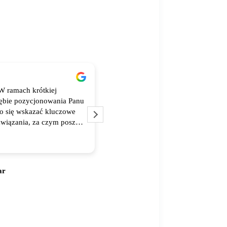
W ramach krótkiej
Bardzo dobra obsługa od wysokiej 
ębie pozycjonowania Panu
materiałów po wsparcie merytorycz
ło się wskazać kluczowe
szybki czas realizacji- dziękuje i p
związania, za czym poszły
epsze wyniki - także
ar
Agnieszka Orłowska