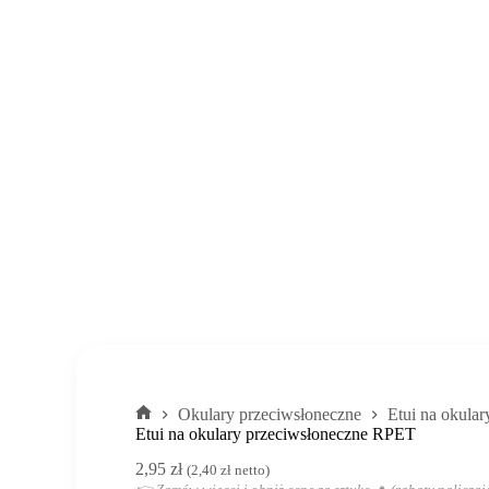
Okulary przeciwsłoneczne
Etui na okula
Strona
Etui na okulary przeciwsłoneczne RPET
główna
2,95
zł
(
2,40
zł
netto)