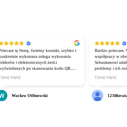
Polecam tę firmę, świetny kontakt, szybko i
Bardzo polecam. 
konkretnie wykonana usługa wykonania
współpracy w obr
folderów i elektronicznych treści
Sebastianowi uda
wyświetlanych po skanowaniu kodu QR.
problemy i ich ro
Wszystko dostosowane do potrzeb klienta.
faktycznie dużo l
Czytaj więcej
Czytaj więcej
polecam!
Wacław Otfinowski
123illuvat