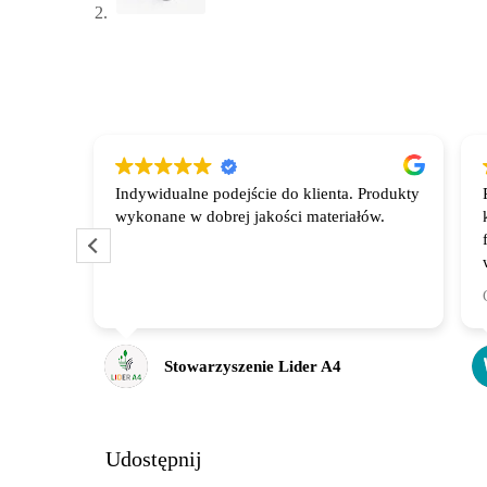
Indywidualne podejście do klienta. Produkty
amego
wykonane w dobrej jakości materiałów.
nie,
 mojego
wnie.
 o
Stowarzyszenie Lider A4
e butik
tyczny,
ny w
lnej
Udostępnij
owego,