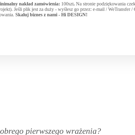
minimalny nakład zamówienia:
100szt
.
Na stronie podziękowania czek
jekt). Jeśli plik jest za duży - wyślesz go przez: e-mail / WeTransfer 
kowania.
Skaluj biznes z nami -
Hi DESIGN
!
 dobrego pierwszego wrażenia?