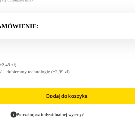
ą się automatycznie)
AMÓWIENIE:
+
2,49
zł
)
 – dobieramy technologię
(+
2,99
zł
)
Dodaj do koszyka
?
Potrzebujesz indywidualnej wyceny?