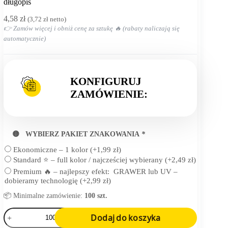
Strona
długopis
główna
4,58
zł
(
3,72
zł
netto)
👉 Zamów więcej i obniż cenę za sztukę 🔥 (rabaty naliczają się
automatycznie)
KONFIGURUJ
ZAMÓWIENIE:
🟡 WYBIERZ PAKIET ZNAKOWANIA
*
Ekonomiczne – 1 kolor
(+
1,99
zł
)
Standard ⭐ – full kolor / najcześciej wybierany
(+
2,49
zł
)
Premium 🔥 – najlepszy efekt: GRAWER lub UV –
dobieramy technologię
(+
2,99
zł
)
📦 Minimalne zamówienie:
100 szt.
ilość
Dodaj do koszyka
długopis