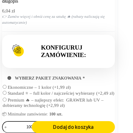
Strona
długopis
główna
6,04
zł
👉 Zamów więcej i obniż cenę za sztukę 🔥 (rabaty naliczają się
automatycznie)
KONFIGURUJ
ZAMÓWIENIE:
🟡 WYBIERZ PAKIET ZNAKOWANIA
*
Ekonomiczne – 1 kolor
(+
1,99
zł
)
Standard ⭐ – full kolor / najcześciej wybierany
(+
2,49
zł
)
Premium 🔥 – najlepszy efekt: GRAWER lub UV –
dobieramy technologię
(+
2,99
zł
)
📦 Minimalne zamówienie:
100 szt.
ilość
Dodaj do koszyka
długopis