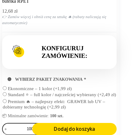
Strona
butelka RPET
główna
12,68
zł
👉 Zamów więcej i obniż cenę za sztukę 🔥 (rabaty naliczają się
automatycznie)
KONFIGURUJ
ZAMÓWIENIE:
🟡 WYBIERZ PAKIET ZNAKOWANIA
*
Ekonomiczne – 1 kolor
(+
1,99
zł
)
Standard ⭐ – full kolor / najcześciej wybierany
(+
2,49
zł
)
Premium 🔥 – najlepszy efekt: GRAWER lub UV –
dobieramy technologię
(+
2,99
zł
)
📦 Minimalne zamówienie:
100 szt.
ilość
Dodaj do koszyka
butelka