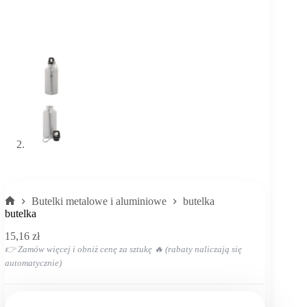
Butelki metalowe i aluminiowe
butelka
Strona
butelka
główna
15,16
zł
👉 Zamów więcej i obniż cenę za sztukę 🔥 (rabaty naliczają się
automatycznie)