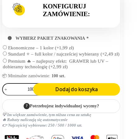
KONFIGURUJ
ZAMÓWIENIE:
🟡 WYBIERZ PAKIET ZNAKOWANIA
*
Ekonomiczne – 1 kolor
(+
1,99
zł
)
Standard ⭐ – full kolor / najcześciej wybierany
(+
2,49
zł
)
Premium 🔥 – najlepszy efekt: GRAWER lub UV –
dobieramy technologię
(+
2,99
zł
)
📦 Minimalne zamówienie:
100 szt.
ilość
Dodaj do koszyka
butelka
?
Potrzebujesz indywidualnej wyceny?
💡 Im większe zamówienie, tym niższa cena za sztukę
🔥 Rabaty naliczają się automatycznie
👉 Najczęściej wybierane: 250 / 500 / 1000 szt.