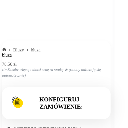
Bluzy
bluza
Strona
bluza
główna
78,56
zł
👉 Zamów więcej i obniż cenę za sztukę 🔥 (rabaty naliczają się
automatycznie)
KONFIGURUJ
ZAMÓWIENIE: