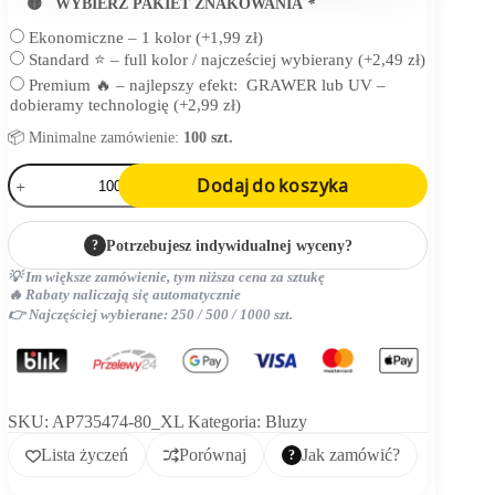
🟡 WYBIERZ PAKIET ZNAKOWANIA
*
Ekonomiczne – 1 kolor
(+
1,99
zł
)
Standard ⭐ – full kolor / najcześciej wybierany
(+
2,49
zł
)
Premium 🔥 – najlepszy efekt: GRAWER lub UV –
dobieramy technologię
(+
2,99
zł
)
📦 Minimalne zamówienie:
100 szt.
ilość
Dodaj do koszyka
bluza
?
Potrzebujesz indywidualnej wyceny?
💡 Im większe zamówienie, tym niższa cena za sztukę
🔥 Rabaty naliczają się automatycznie
👉 Najczęściej wybierane: 250 / 500 / 1000 szt.
SKU:
AP735474-80_XL
Kategoria:
Bluzy
Lista życzeń
Porównaj
Jak zamówić?