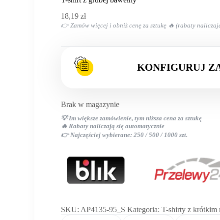
główna
18,19
zł
👉 Zamów więcej i obniż cenę za sztukę 🔥 (rabaty naliczaj
KONFIGURUJ Z
Brak w magazynie
💡 Im większe zamówienie, tym niższa cena za sztukę
🔥 Rabaty naliczają się automatycznie
👉 Najczęściej wybierane: 250 / 500 / 1000 szt.
SKU:
AP4135-95_S
Kategoria:
T-shirty z krótki