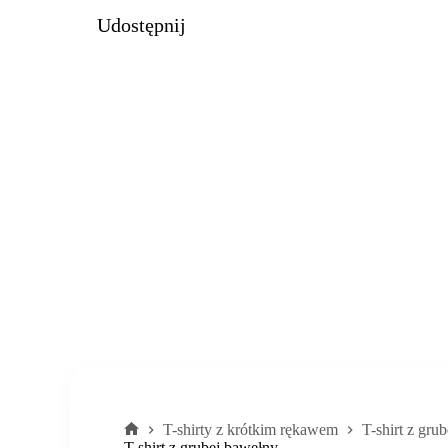
Udostępnij
T-shirty z krótkim rękawem
T-shirt z gru
Strona
T-shirt z grubej bawełny