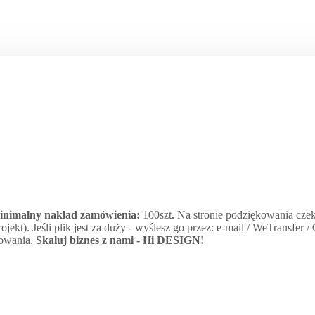
minimalny nakład zamówienia:
100szt
.
Na stronie podziękowania czek
jekt). Jeśli plik jest za duży - wyślesz go przez: e-mail / WeTransfer 
kowania.
Skaluj biznes z nami -
Hi DESIGN
!