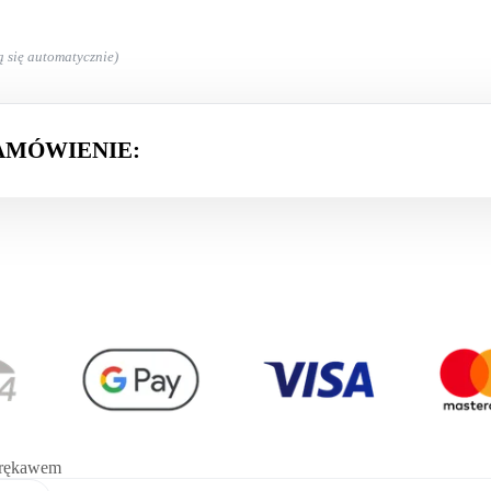
ą się automatycznie)
AMÓWIENIE:
m rękawem