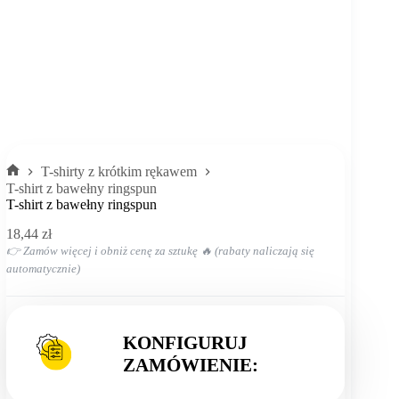
T-shirty z krótkim rękawem
Strona
T-shirt z bawełny ringspun
główna
T-shirt z bawełny ringspun
18,44
zł
👉 Zamów więcej i obniż cenę za sztukę 🔥 (rabaty naliczają się
automatycznie)
KONFIGURUJ
ZAMÓWIENIE: