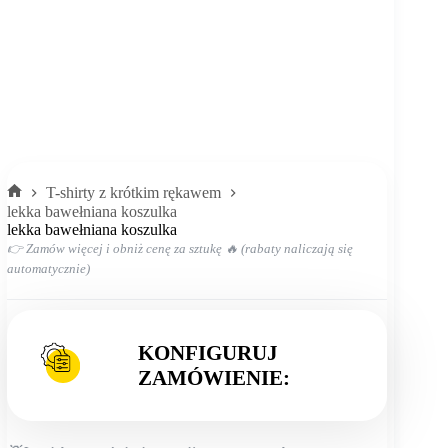
T-shirty z krótkim rękawem
Strona
lekka bawełniana koszulka
główna
lekka bawełniana koszulka
👉 Zamów więcej i obniż cenę za sztukę 🔥 (rabaty naliczają się
automatycznie)
KONFIGURUJ
ZAMÓWIENIE: