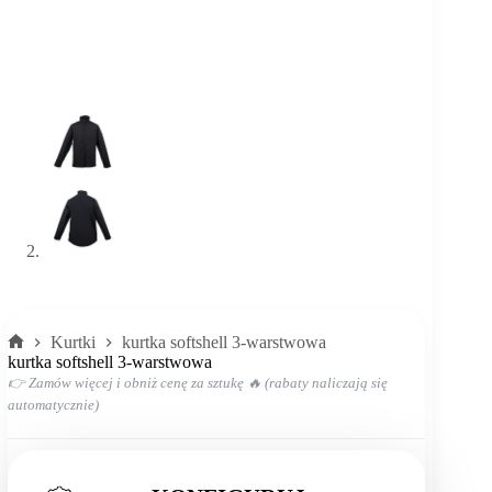
Kurtki
kurtka softshell 3-warstwowa
Strona
kurtka softshell 3-warstwowa
główna
👉 Zamów więcej i obniż cenę za sztukę 🔥 (rabaty naliczają się
automatycznie)