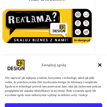
Zarządzaj zgodą
Aby zapewnić jak najlepsze wrażenia, korzystamy z technologii, takich jak pliki
ZAMÓW TERAZ
cookie, do przechowywania i/lub uzyskiwania dostępu do informacji o urządzeniu.
Zgoda na te technologie pozwoli nam przetwarzać dane, takie jak zachowanie podczas
przeglądania lub unikalne identyfikatory na tej stronie. Brak wyrażenia zgody lub
wycofanie zgody może niekorzystnie wpłynąć na niektóre cechy i funkcje.