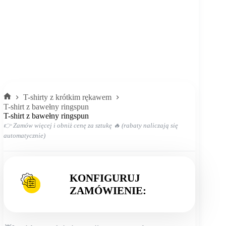
T-shirty z krótkim rękawem
Strona
T-shirt z bawełny ringspun
główna
T-shirt z bawełny ringspun
👉 Zamów więcej i obniż cenę za sztukę 🔥 (rabaty naliczają się
automatycznie)
KONFIGURUJ
ZAMÓWIENIE: