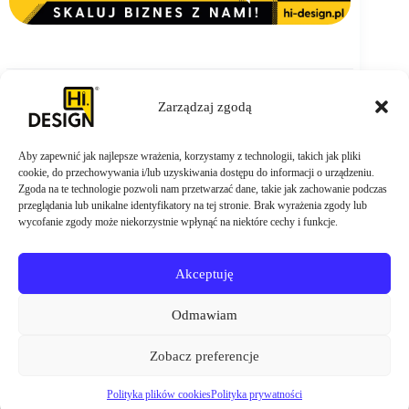
Zarządzaj zgodą
Aby zapewnić jak najlepsze wrażenia, korzystamy z technologii, takich jak pliki
ZAMÓW TERAZ
cookie, do przechowywania i/lub uzyskiwania dostępu do informacji o urządzeniu.
Zgoda na te technologie pozwoli nam przetwarzać dane, takie jak zachowanie podczas
przeglądania lub unikalne identyfikatory na tej stronie. Brak wyrażenia zgody lub
wycofanie zgody może niekorzystnie wpłynąć na niektóre cechy i funkcje.
Akceptuję
Odmawiam
Zobacz preferencje
Polityka plików cookies
Polityka prywatności
Copyright © 2026 - agencja
Hi DESIGN