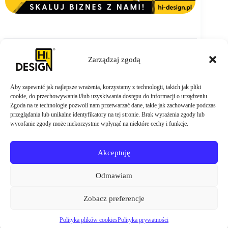
Zarządzaj zgodą
Aby zapewnić jak najlepsze wrażenia, korzystamy z technologii, takich jak pliki
ZAMÓW TERAZ
cookie, do przechowywania i/lub uzyskiwania dostępu do informacji o urządzeniu.
Zgoda na te technologie pozwoli nam przetwarzać dane, takie jak zachowanie podczas
przeglądania lub unikalne identyfikatory na tej stronie. Brak wyrażenia zgody lub
wycofanie zgody może niekorzystnie wpłynąć na niektóre cechy i funkcje.
Akceptuję
Odmawiam
Zobacz preferencje
Polityka plików cookies
Polityka prywatności
Copyright © 2026 - agencja
Hi DESIGN