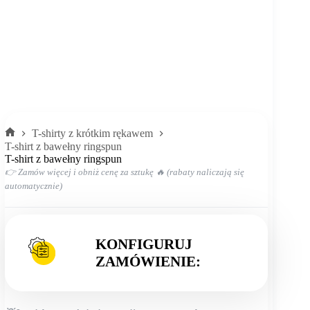
T-shirty z krótkim rękawem
Strona
T-shirt z bawełny ringspun
główna
T-shirt z bawełny ringspun
👉 Zamów więcej i obniż cenę za sztukę 🔥 (rabaty naliczają się
automatycznie)
KONFIGURUJ
ZAMÓWIENIE: